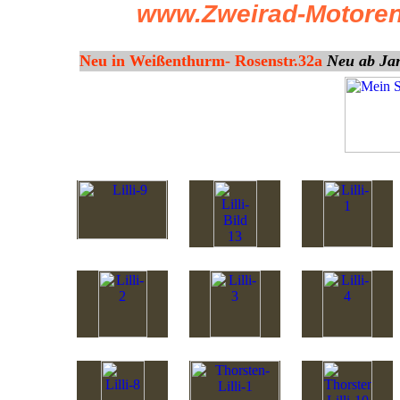
www.Zweirad-Motoren
Neu in Weißenthurm- Rosenstr.32a
Neu ab Janu